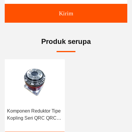
Kirim
Produk serupa
Komponen Reduktor Tipe
Kopling Seri QRC QRC-
20E / QRC-40E / QRC-