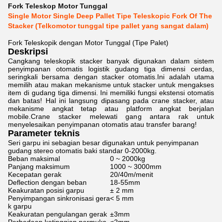
Fork Teleskop Motor Tunggal
Single Motor Single Deep Pallet Tipe Teleskopic Fork Of The
Stacker (Telkomotor tunggal tipe pallet yang sangat dalam)
Fork Teleskopik dengan Motor Tunggal (Tipe Palet)
Deskripsi
Cangkang teleskopik stacker banyak digunakan dalam sistem
penyimpanan otomatis logistik gudang tiga dimensi cerdas,
seringkali bersama dengan stacker otomatis.Ini adalah utama
memilih atau makan mekanisme untuk stacker untuk mengakses
item di gudang tiga dimensi. Ini memiliki fungsi ekstensi otomatis
dan batas! Hal ini langsung dipasang pada crane stacker, atau
mekanisme angkat tetap atau platform angkat berjalan
mobile.Crane stacker melewati gang antara rak untuk
menyelesaikan penyimpanan otomatis atau transfer barang!
Parameter teknis
Seri garpu ini sebagian besar digunakan untuk penyimpanan
gudang stereo otomatis baki standar 0-2000kg.
Beban maksimal
0 ~ 2000kg
Panjang maksimum
1000 ~ 3000mm
Kecepatan gerak
20/40m/menit
Deflection dengan beban
18-55mm
Keakuratan posisi garpu
± 2 mm
Penyimpangan sinkronisasi gera
< 5 mm
k garpu
Keakuratan pengulangan gerak
±3mm