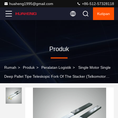
huaheng1995@gmail.com
+86-512-57328118
Kutipan
Produk
Rumah
>
Produk
>
Peralatan Logistik
>
Single Motor Single
Deep Pallet Tipe Teleskopic Fork Of The Stacker (Telkomotor
tunggal tipe pallet yang sangat dalam)