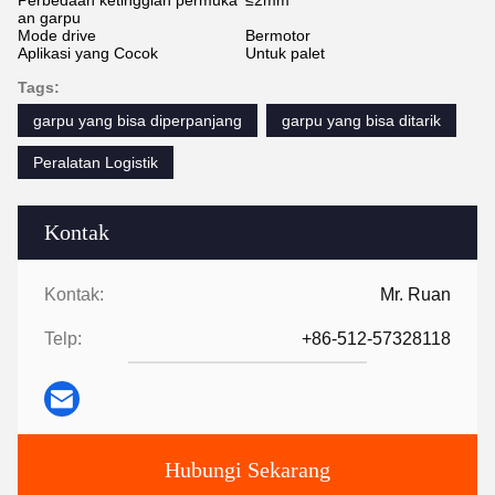
Perbedaan ketinggian permuka
≤2mm
an garpu
Mode drive
Bermotor
Aplikasi yang Cocok
Untuk palet
Tags:
garpu yang bisa diperpanjang
garpu yang bisa ditarik
Peralatan Logistik
Kontak
Kontak:
Mr. Ruan
Telp:
+86-512-57328118
Hubungi Sekarang