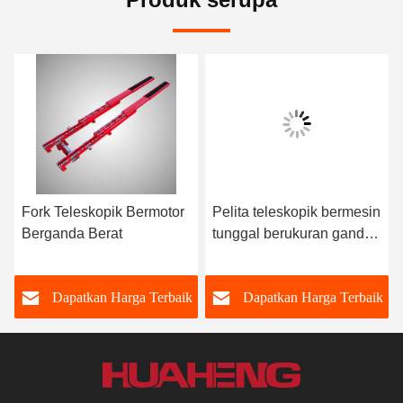
Fork Teleskopik Bermotor
Pelita teleskopik bermesin
Berganda Berat
tunggal berukuran ganda
untuk barang 150-300 kg
k
Dapatkan Harga Terbaik
Dapatkan Harga Terbaik