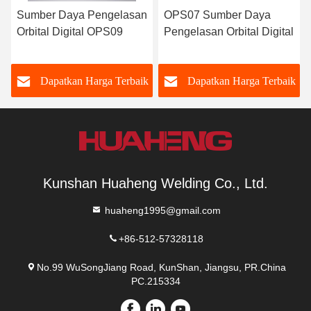
Sumber Daya Pengelasan
OPS07 Sumber Daya
Orbital Digital OPS09
Pengelasan Orbital Digital
k
Dapatkan Harga Terbaik
Dapatkan Harga Terbaik
Kunshan Huaheng Welding Co., Ltd.
huaheng1995@gmail.com
+86-512-57328118
No.99 WuSongJiang Road, KunShan, Jiangsu, PR.China
PC.215334