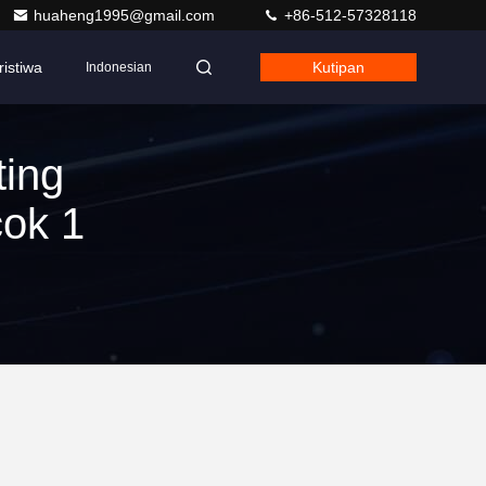
huaheng1995@gmail.com
+86-512-57328118
ristiwa
Kutipan
Indonesian
ting
ok 1