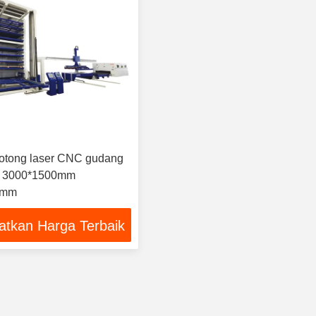
otong laser CNC gudang
si 3000*1500mm
0mm
atkan Harga Terbaik